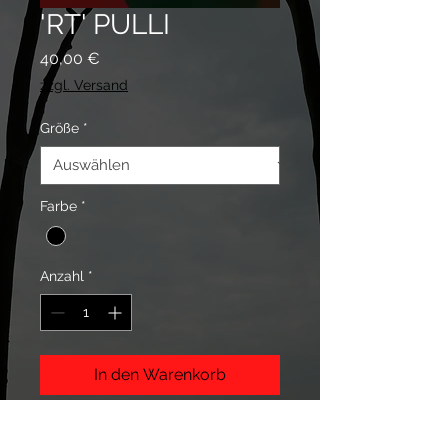
'RT' PULLI
Preis
40,00 €
zzgl. Versand
Größe
*
Farbe
*
Anzahl
*
In den Warenkorb
Dein treuer Begleiter, wenn die