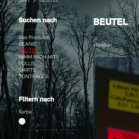
Suchen nach
BEUTEL
Alle Produkte
BEANIE
1 Produkt
BEUTEL
NIMM MICH MIT!
PULLIS
SHIRTS
TONTRÄGER
Filtern nach
Farbe