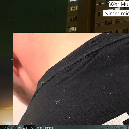
Wer Musi
'Nimm mich
Start
BEUTEL