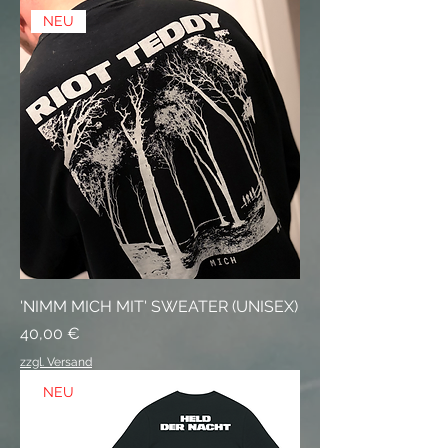
NEU
'NIMM MICH MIT' SWEATER (UNISEX)
Preis
40,00 €
zzgl. Versand
NEU