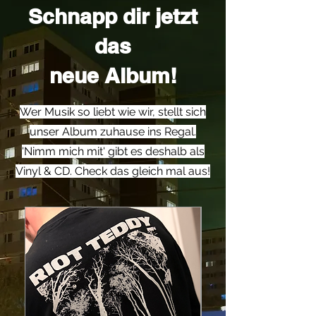
Schnapp dir jetzt
das
neue Album!
Wer Musik so liebt wie wir, stellt sich
unser Album zuhause ins Regal.
'Nimm mich mit' gibt es deshalb als
Vinyl & CD. Check das gleich mal aus!