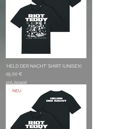
'HELD DER NACHT' SHIRT (UNISEX)
Preis
25,00 €
zzgl. Versand
NEU