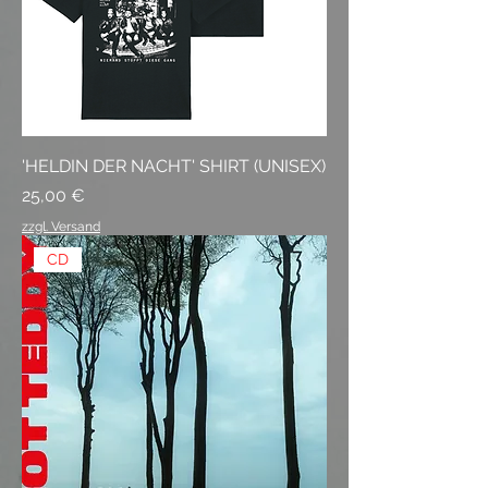
'HELDIN DER NACHT' SHIRT (UNISEX)
Preis
25,00 €
zzgl. Versand
CD