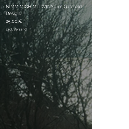
NIMM MICH MIT (VINYL im Gatefold-
Design)
Preis
25,00 €
zzgl. Versand