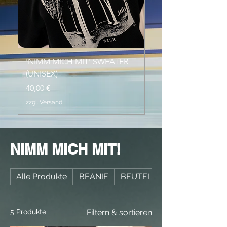
'NIMM MICH MIT' SWEATER
'HELD DER NACHT' 
(UNISEX)
(UNISEX)
Preis
Preis
40,00 €
25,00 €
zzgl. Versand
zzgl. Versand
NIMM MICH MIT!
Alle Produkte
BEANIE
BEUTEL
5 Produkte
Filtern & sortieren