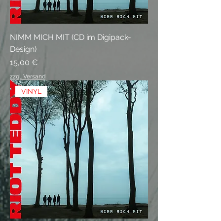
NIMM MICH MIT (CD im Digipack-
Design)
Preis
15,00 €
zzgl. Versand
VINYL